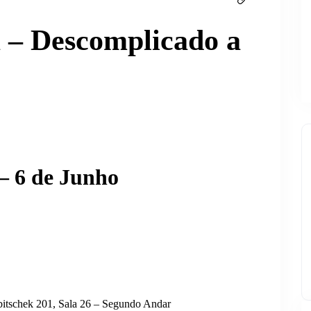
 – Descomplicado a
– 6 de Junho
ubitschek 201, Sala 26 – Segundo Andar